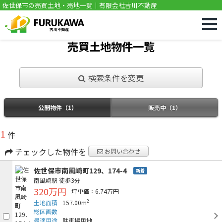
佐世保市の売買土地・売地一覧｜有限会社古川不動産
売買土地物件一覧
検索条件を変更
公開物件（1）
販売中（1）
1
件
チェックした物件を
お問い合わせ
佐世保市南風崎町129、174-4
新着
南風崎駅
徒歩3分
320万円
坪単価：6.74万円
2
土地面積
157.00m
総区画数
最適用途
駐車場用地