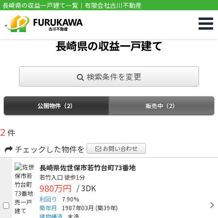
長崎県の収益一戸建て一覧｜有限会社古川不動産
長崎県の収益一戸建て
検索条件を変更
公開物件（2）
販売中（2）
2
件
チェックした物件を
お問い合わせ
長崎県佐世保市若竹台町73番地
若竹入口
徒歩1分
980万円
/ 3DK
利回り
7.90%
築年月
1987年03月
(築39年)
建物構造
木造