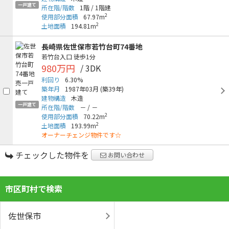
一戸建て
所在階/階数
1階
/
1階建
2
使用部分面積
67.97m
2
土地面積
194.81m
長崎県佐世保市若竹台町74番地
若竹台入口
徒歩1分
980万円
/ 3DK
利回り
6.30%
築年月
1987年03月
(築39年)
建物構造
木造
一戸建て
所在階/階数
－
/
－
2
使用部分面積
70.22m
2
土地面積
193.99m
オーナーチェンジ物件です☆
チェックした物件を
お問い合わせ
市区町村で検索
佐世保市